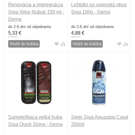
Renovácia a impregnácia
Leštidlo na vojenskú obuv
Siga Velur Nubuk 150 ml -
Siga 100g - čierna
čierna
do 2-6 dní od objednania
do 2-6 dní od objednania
5,33
€
4,88
€
Vložiť do košíka
Vložiť do košíka
Samoleštiaca veľká huba
Sprej Siga Aquastop Carat
Siga Quick Shine - čierna
200ml