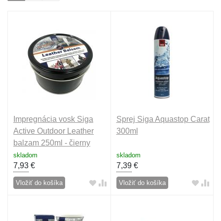
Impregnácia vosk Siga
Sprej Siga Aquastop Carat
Active Outdoor Leather
300ml
balzam 250ml - čierny
skladom
skladom
7,93
€
7,39
€
Vložiť do košíka
Vložiť do košíka