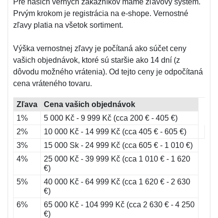
Pre našich verných zákazníkov máme zľavový systém.
Prvým krokom je registrácia na e-shope. Vernostné
zľavy platia na všetok sortiment.
Výška vernostnej zľavy je počítaná ako súčet ceny
vašich objednávok, ktoré sú staršie ako 14 dní (z
dôvodu možného vrátenia). Od tejto ceny je odpočítaná
cena vráteného tovaru.
Zľava
Cena vašich objednávok
1%
5 000 Kč - 9 999 Kč (cca 200 € - 405 €)
2%
10 000 Kč - 14 999 Kč (cca 405 € - 605 €)
3%
15 000 Sk - 24 999 Kč (cca 605 € - 1 010 €)
4%
25 000 Kč - 39 999 Kč (cca 1 010 € - 1 620
€)
5%
40 000 Kč - 64 999 Kč (cca 1 620 € - 2 630
€)
6%
65 000 Kč - 104 999 Kč (cca 2 630 € - 4 250
€)