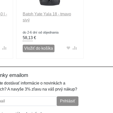
 l -
Batoh Yate Yala 18 - tmavo
sivý
do 2-6 dní od objednania
58,13
€
Vložiť do košíka
inky emailom
e dostávať informácie o novinkách a
ch? A navyše 3% zľavu na váš prvý nákup?
l:
Prihlásiť