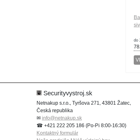
Ba
si
do 
78
V
Securityvystroj.sk
Netnakup s.r.o., Tyršova 271, 43801 Žatec,
Česká republika
✉
info@netnakup.sk
☎ +421 222 205 186 (Po-Pi 8:00-16:30)
Kontaktný formulár