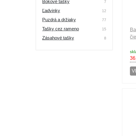
Bokové tašky
7
Ľadvinky
12
Puzdrá a držiaky
77
Tašky cez rameno
15
Ba
či
Zásahové tašky
8
sk
36
V