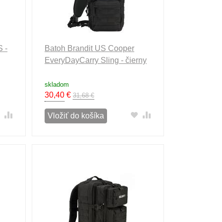
S -
Batoh Brandit US Cooper
EveryDayCarry Sling - čierny
skladom
30,40
€
31,68 €
Vložiť do košíka