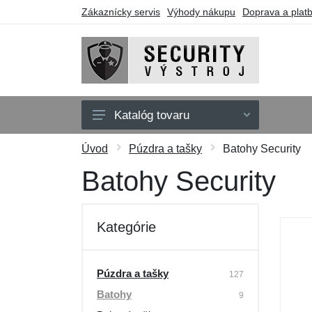
Zákaznícky servis
Výhody nákupu
Doprava a plat
Katalóg tovaru
Oblečenie
Úvod
Púzdra a tašky
Batohy Security
Doplnky
Batohy Security
Obuv a ponožky
Púzdra a tašky
Kategórie
Obranné nástroje
Darčekové poukazy
Púzdra a tašky
127
Batohy
Výpredaj
9