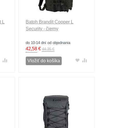
t L
Batoh Brandit Cooper L
Security - čierny
do 10-14 dní od objednania
42,58
€
44,35 €
Vložiť do košíka