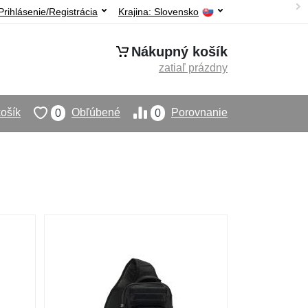
Prihlásenie/Registrácia
Krajina:
Slovensko
Nákupný košík
zatiaľ prázdny
ošík
Obľúbené
Porovnanie
0
0