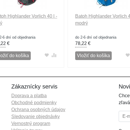
toh Highlander Vorlich 40 l -
Batoh Highlander Vorlich 40
vý
modrý
2-6 dní od objednania
do 2-6 dní od objednania
,22
€
78,22
€
ložiť do košíka
Vložiť do košíka
Zákaznícky servis
Nov
Doprava a platba
Chcet
Obchodné podmienky
zľavá
Ochrana osobných údajov
E-mai
Sledovanie objednávky
Vernostný program