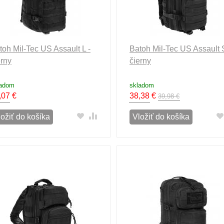
toh Mil-Tec US Assault L -
Batoh Mil-Tec US Assault 
erny
čierny
ladom
skladom
,07
€
38,38
€
39,98 €
ložiť do košíka
Vložiť do košíka