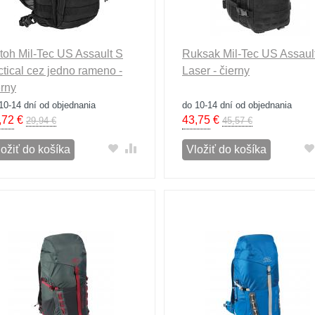
toh Mil-Tec US Assault S
Ruksak Mil-Tec US Assaul
ctical cez jedno rameno -
Laser - čierny
erny
10-14 dní od objednania
do 10-14 dní od objednania
,72
€
43,75
€
29,94 €
45,57 €
ložiť do košíka
Vložiť do košíka