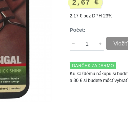
2,67 €
2,17 € bez DPH 23%
Počet:
Vloži
DARČEK ZADARMO
Ku každému nákupu si budet
a 80 € si budete môcť vybrať