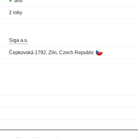
✔
áno
2 roky
Siga a.s.
Čepkovská 1792, Zlín, Czech Republic
Meno:
E-mail:
*
*
E-mail:
*