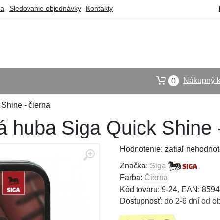
ba
Sledovanie objednávky
Kontakty
Nákupný k
0
Shine - čierna
á huba Siga Quick Shine -
Hodnotenie:
zatiaľ nehodnot
Značka:
Siga
Farba:
Čierna
Kód tovaru: 9-24, EAN: 85
Dostupnosť:
do 2-6 dní od o