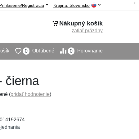
Prihlásenie/Registrácia
Krajina:
Slovensko
Nákupný košík
zatiaľ prázdny
ošík
Obľúbené
Porovnanie
0
0
 čierna
ené (
pridať hodnotenie
)
94014192674
bjednania