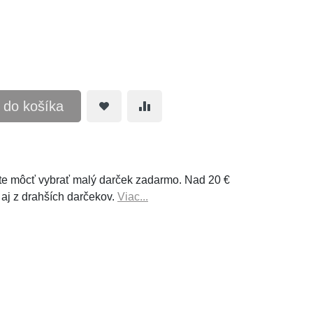
ť do košíka
e môcť vybrať malý darček zadarmo. Nad 20 €
 aj z drahších darčekov.
Viac...