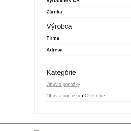
Vyrobené v ČR
Záruka
Výrobca
Firma
Adresa
Kategórie
Obuv a ponožky
Obuv a ponožky
Ošetrenie
Nová recenzia
Nová otázka
Hodnotenie:
Meno:
*
*