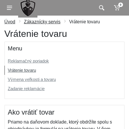
0
Úvod
Zákaznícky servis
Vrátenie tovaru
Vrátenie tovaru
Menu
Reklamačný poriadok
Vrátenie tovaru
Výmena veľkosti a tovaru
Zadanie reklamácie
Ako vrátiť tovar
Priamo na daňovom doklade, ktorý obdržíte spolu s
objednávkou je formulár na vrátenie tovaru. V ňom