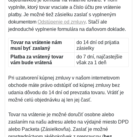
vyplníte, ktorý tovar vraciate a číslo účtu pre vrátenie
platby. Je možné tiež zásielku zaslať s vyplneným
dokumentom
Odstúpenie od zmluvy
. Stačí ale
jednoduché vyplnenie formulára na daňovom doklade.
Tovar na vrátenie nám
do 14 dní od prijatia
musí byť zaslaný
zásielky
Platba za vrátený tovar
do 7 dní, najčastejšie
vám bude vrátená
však za 1 deň
Pri uzatvorení kúpnej zmluvy v našom internetovom
obchode máte právo odstúpiť od kúpnej zmluvy bez
udania dôvodu do 14 dní od prevzatia tovaru. Vrátiť je
možné celú objednávku aj len jej časť.
Tovar na vrátenie je možné doručiť osobne alebo
zaslaním na našu adresu alebo na výdajné miesto DPD
alebo Packeta (Zásielkovňa). Zaslať je možné
prostredníctvom akéhokoľvek z prepravcov (
bez