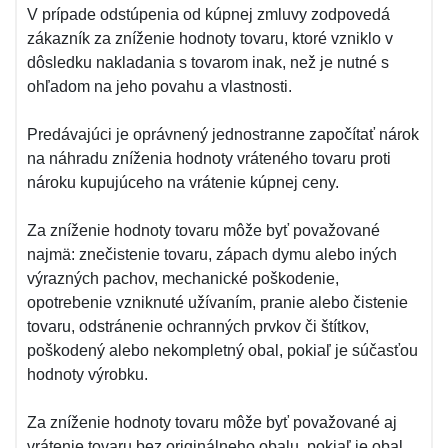
V prípade odstúpenia od kúpnej zmluvy zodpovedá
zákazník za zníženie hodnoty tovaru, ktoré vzniklo v
dôsledku nakladania s tovarom inak, než je nutné s
ohľadom na jeho povahu a vlastnosti.
Predávajúci je oprávnený jednostranne započítať nárok
na náhradu zníženia hodnoty vráteného tovaru proti
nároku kupujúceho na vrátenie kúpnej ceny.
Za zníženie hodnoty tovaru môže byť považované
najmä: znečistenie tovaru, zápach dymu alebo iných
výrazných pachov, mechanické poškodenie,
opotrebenie vzniknuté užívaním, pranie alebo čistenie
tovaru, odstránenie ochranných prvkov či štítkov,
poškodený alebo nekompletný obal, pokiaľ je súčasťou
hodnoty výrobku.
Za zníženie hodnoty tovaru môže byť považované aj
vrátenie tovaru bez originálneho obalu, pokiaľ je obal