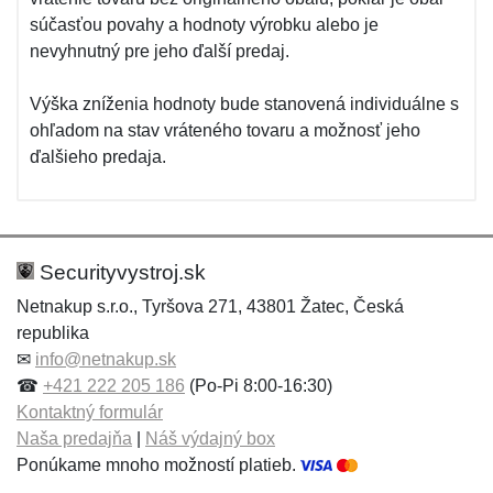
súčasťou povahy a hodnoty výrobku alebo je
nevyhnutný pre jeho ďalší predaj.
Výška zníženia hodnoty bude stanovená individuálne s
ohľadom na stav vráteného tovaru a možnosť jeho
ďalšieho predaja.
Securityvystroj.sk
Netnakup s.r.o., Tyršova 271, 43801 Žatec, Česká
republika
✉
info@netnakup.sk
☎
+421 222 205 186
(Po-Pi 8:00-16:30)
Kontaktný formulár
Naša predajňa
|
Náš výdajný box
Ponúkame mnoho možností platieb.