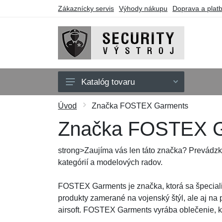
Zákaznícky servis
Výhody nákupu
Doprava a plat
Katalóg tovaru
Oblečenie
Úvod
Značka FOSTEX Garments
Doplnky
Značka FOSTEX 
Obuv a ponožky
strong>Zaujíma vás len táto značka? Prevádzk
Púzdra a tašky
kategórií a modelových radov.
Obranné nástroje
FOSTEX Garments je značka, ktorá sa špecializ
Darčekové poukazy
produkty zamerané na vojenský štýl, ale aj na 
airsoft. FOSTEX Garments vyrába oblečenie, kt
Výpredaj