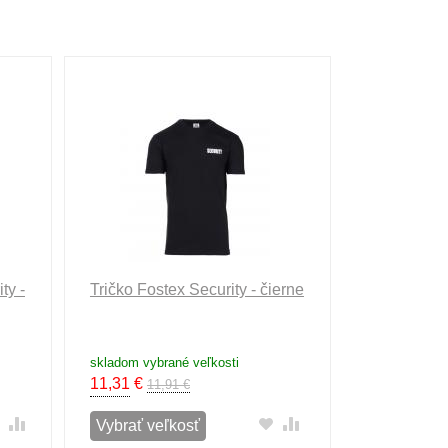
ty -
Tričko Fostex Security - čierne
skladom vybrané veľkosti
11,31
€
11,91 €
Vybrať veľkosť