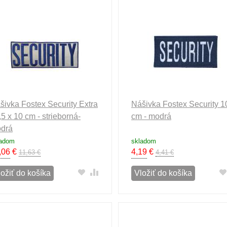
šivka Fostex Security Extra
Nášivka Fostex Security 1
,5 x 10 cm - strieborná-
cm - modrá
drá
ladom
skladom
,06
€
4,19
€
11,63 €
4,41 €
ložiť do košíka
Vložiť do košíka