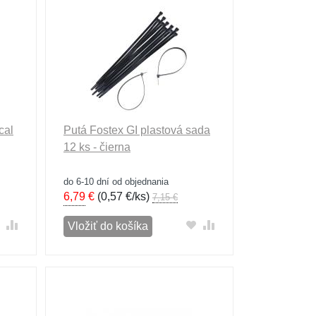
cal
Putá Fostex GI plastová sada
12 ks - čierna
do 6-10 dní od objednania
6,79
€
(
0,57 €/ks
)
7,15 €
Vložiť do košíka