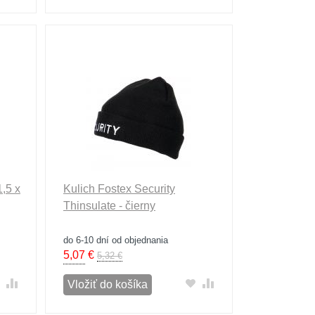
,5 x
Kulich Fostex Security
Thinsulate - čierny
do 6-10 dní od objednania
5,07
€
5,32 €
Vložiť do košíka