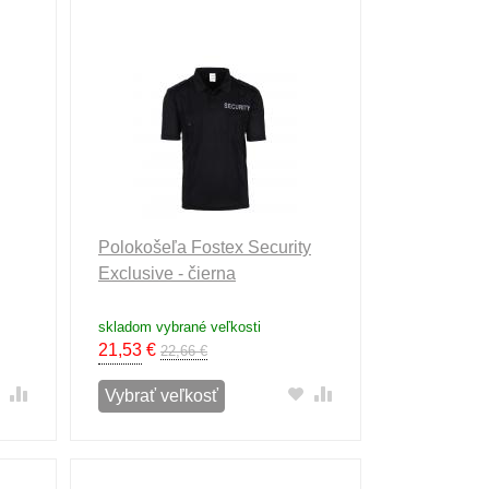
Polokošeľa Fostex Security
Exclusive - čierna
skladom vybrané veľkosti
21,53
€
22,66 €
Vybrať veľkosť