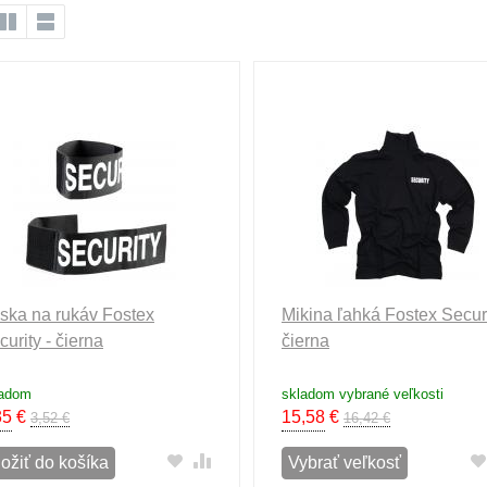
ska na rukáv Fostex
Mikina ľahká Fostex Securi
curity - čierna
čierna
ladom
skladom vybrané veľkosti
35
€
15,58
€
3,52 €
16,42 €
ložiť do košíka
Vybrať veľkosť