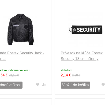
nda Fostex Security Jack -
Prívesok na kľúče Fostex
erna
Security 13 cm - čierny
adom vybrané veľkosti
skladom
,54
€
2,14
€
72,15 €
2,28 €
ybrať veľkosť
Vložiť do košíka