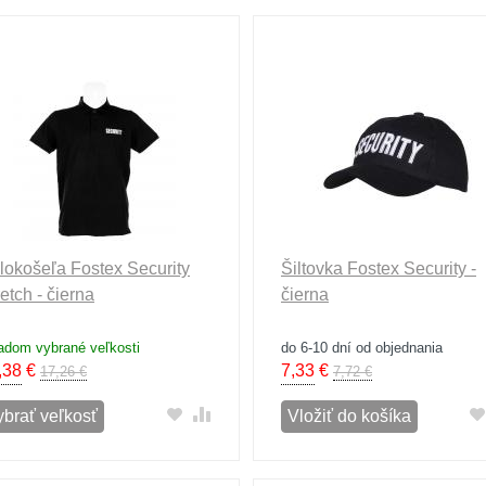
lokošeľa Fostex Security
Šiltovka Fostex Security -
retch - čierna
čierna
adom vybrané veľkosti
do 6-10 dní od objednania
,38
€
7,33
€
17,26 €
7,72 €
ybrať veľkosť
Vložiť do košíka