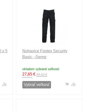
0 x 5
Nohavice Fostex Security
Basic - čierne
skladom vybrané veľkosti
27,65
€
29,12 €
Vybrať veľkosť