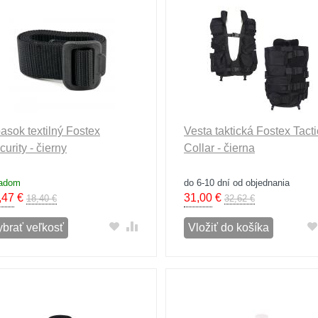
asok textilný Fostex
Vesta taktická Fostex Tacti
curity - čierny
Collar - čierna
ladom
do 6-10 dní od objednania
,47
€
31,00
€
18,40 €
32,62 €
ybrať veľkosť
Vložiť do košíka