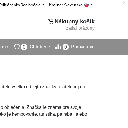
Prihlásenie/Registrácia
Krajina:
Slovensko
Nákupný košík
zatiaľ prázdny
ošík
Obľúbené
Porovnanie
0
0
ájdete všetko od tejto značky rozdelenej do
ho oblečenia. Značka je známa pre svoje
ko je kempovanie, turistika, paintball alebo