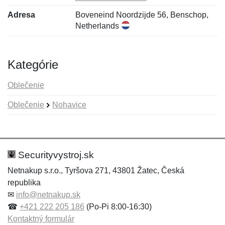
Adresa
Boveneind Noordzijde 56, Benschop,
Netherlands
Kategórie
Oblečenie
Oblečenie
Nohavice
Nová recenzia
Nová otázka
Hodnotenie:
Meno:
*
*
Securityvystroj.sk
Netnakup s.r.o., Tyršova 271, 43801 Žatec, Česká
republika
Meno:
E-mail:
*
*
✉
info@netnakup.sk
☎
+421 222 205 186
(Po-Pi 8:00-16:30)
Kontaktný formulár