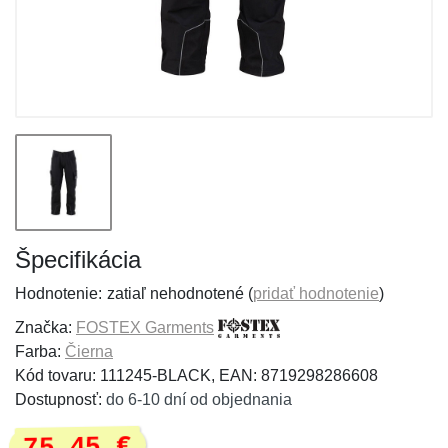
Špecifikácia
Hodnotenie:
zatiaľ nehodnotené (
pridať hodnotenie
)
Značka:
FOSTEX Garments
Farba:
Čierna
Kód tovaru: 111245-BLACK, EAN: 8719298286608
Dostupnosť:
do 6-10 dní od objednania
75,45 €