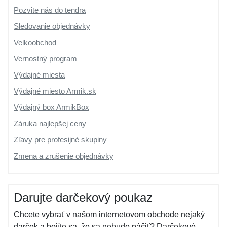
Pozvite nás do tendra
Sledovanie objednávky
Velkoobchod
Vernostný program
Výdajné miesta
Výdajné miesto Armik.sk
Výdajný box ArmikBox
Záruka najlepšej ceny
Zľavy pre profesijné skupiny
Zmena a zrušenie objednávky
Darujte darčekový poukaz
Chcete vybrať v našom internetovom obchode nejaký
darček a bojíte sa, že sa nebude páčiť? Darčekové