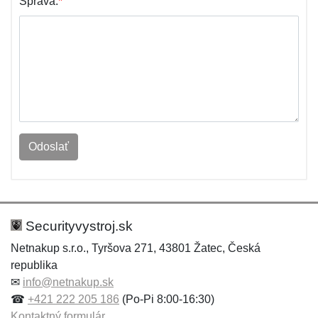
Správa:
*
Odoslať
Securityvystroj.sk
Netnakup s.r.o., Tyršova 271, 43801 Žatec, Česká
republika
✉
info@netnakup.sk
☎
+421 222 205 186
(Po-Pi 8:00-16:30)
Kontaktný formulár