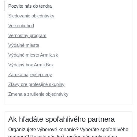
Pozvite nás do tendra
Sledovanie objednávky
Velkoobchod
Vernostný program
Výdajné miesta
Výdajné miesto Armik.sk
Výdajný box ArmikBox
Záruka najlepšej ceny
Zľavy pre profesijné skupiny
Zmena a zrušenie objednávky
Ak hľadáte spoľahlivého partnera
Organizujete výberové konanie? Vyberáte spoľahlivého
partnera? Pozvite nás tiež, možno vás prekvapíme...