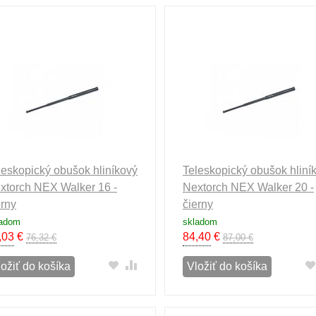
leskopický obušok hliníkový
Teleskopický obušok hliní
xtorch NEX Walker 16 -
Nextorch NEX Walker 20 -
erny
čierny
ladom
skladom
,03
€
84,40
€
76,32 €
87,00 €
ložiť do košíka
Vložiť do košíka