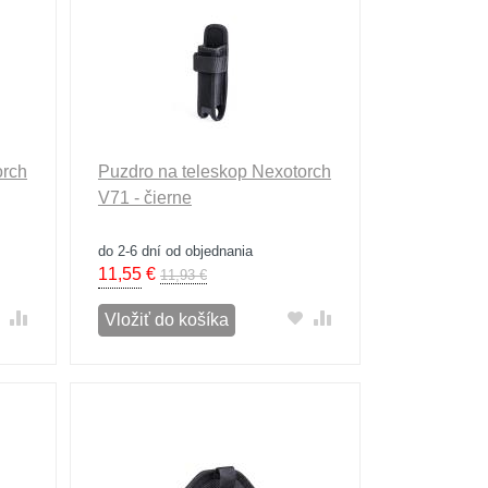
orch
Puzdro na teleskop Nexotorch
V71 - čierne
do 2-6 dní od objednania
11,55
€
11,93 €
Vložiť do košíka