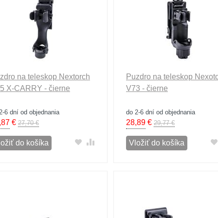
zdro na teleskop Nextorch
Puzdro na teleskop Nexot
5 X-CARRY - čierne
V73 - čierne
2-6 dní od objednania
do 2-6 dní od objednania
,87
€
28,89
€
27,70 €
29,77 €
ložiť do košíka
Vložiť do košíka