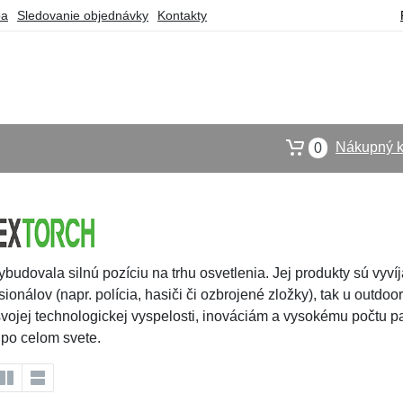
ba
Sledovanie objednávky
Kontakty
Nákupný k
0
ybudovala silnú pozíciu na trhu osvetlenia. Jej produkty sú vyv
sionálov (napr. polícia, hasiči či ozbrojené zložky), tak u outd
ojej technologickej vyspelosti, inováciám a vysokému počtu pa
 po celom svete.