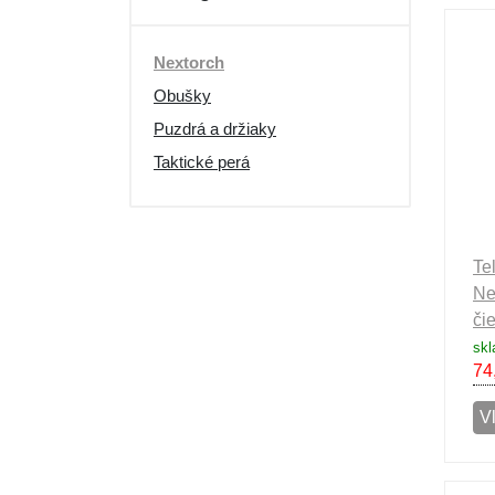
Nextorch
Obušky
Puzdrá a držiaky
Taktické perá
Te
Ne
či
sk
74
V