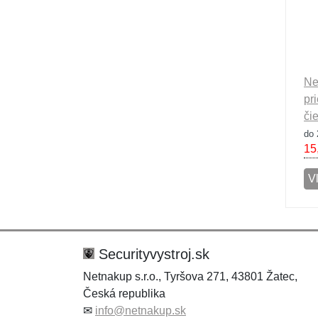
Ne
pr
či
do 
15
V
Securityvystroj.sk
Netnakup s.r.o., Tyršova 271, 43801 Žatec,
Česká republika
✉
info@netnakup.sk