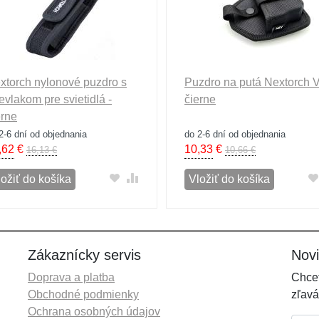
xtorch nylonové puzdro s
Puzdro na putá Nextorch V
ievlakom pre svietidlá -
čierne
erne
2-6 dní od objednania
do 2-6 dní od objednania
,62
€
10,33
€
16,13 €
10,66 €
ložiť do košíka
Vložiť do košíka
Zákaznícky servis
Nov
Doprava a platba
Chcet
Obchodné podmienky
zľavá
Ochrana osobných údajov