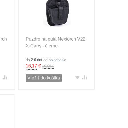
orch
Puzdro na putá Nextorch V22
X-Carry - čierne
do 2-6 dní od objednania
16,17
€
16,68 €
Vložiť do košíka