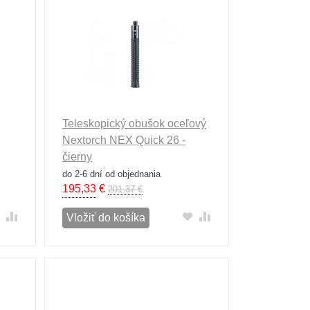
Teleskopický obušok oceľový
Nextorch NEX Quick 26 -
čierny
do 2-6 dní od objednania
195,33
€
201,37 €
Vložiť do košíka