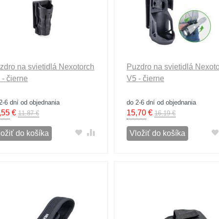
zdro na svietidlá Nexotorch
Puzdro na svietidlá Nexot
 - čierne
V5 - čierne
2-6 dní od objednania
do 2-6 dní od objednania
,55
€
15,70
€
11,87 €
16,19 €
ložiť do košíka
Vložiť do košíka