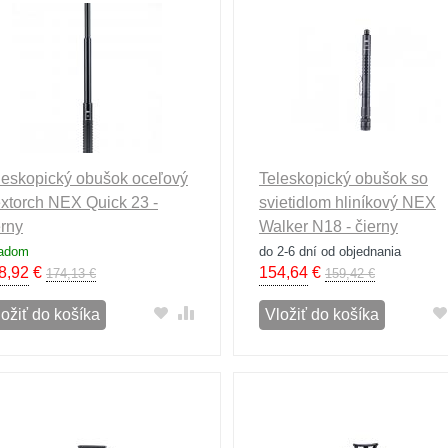
leskopický obušok oceľový
Teleskopický obušok so
xtorch NEX Quick 23 -
svietidlom hliníkový NEX
erny
Walker N18 - čierny
ladom
do 2-6 dní od objednania
8,92
€
154,64
€
174,13 €
159,42 €
ložiť do košíka
Vložiť do košíka