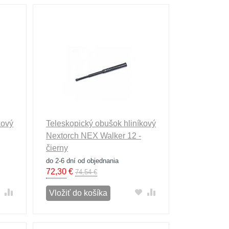
kový
Teleskopický obušok hliníkový
Nextorch NEX Walker 12 -
čierny
do 2-6 dní od objednania
72,30
€
74,54 €
Vložiť do košíka