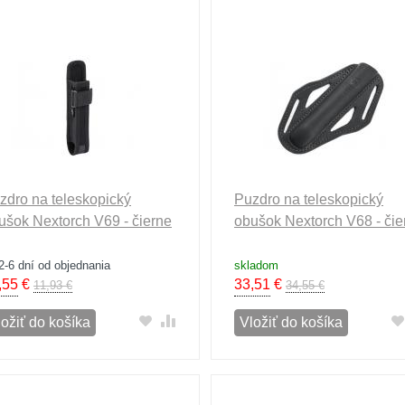
zdro na teleskopický
Puzdro na teleskopický
ušok Nextorch V69 - čierne
obušok Nextorch V68 - čie
2-6 dní od objednania
skladom
,55
€
33,51
€
11,93 €
34,55 €
ložiť do košíka
Vložiť do košíka