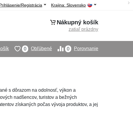
Prihlásenie/Registrácia
Krajina:
Slovensko
Nákupný košík
zatiaľ prázdny
ošík
Obľúbené
Porovnanie
0
0
íjané s dôrazom na odolnosť, výkon a
oorových nadšencov, turistov a bežných
tentov získaných počas vývoja produktov, a jej