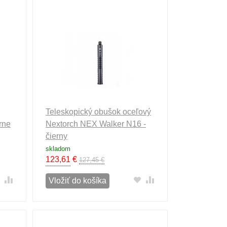
Teleskopický obušok oceľový
rne
Nextorch NEX Walker N16 -
čierny
skladom
123,61
€
127,45 €
Vložiť do košíka