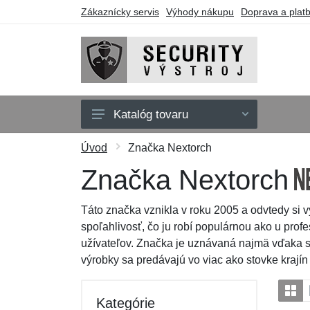
Zákaznícky servis
Výhody nákupu
Doprava a plat
Katalóg tovaru
Oblečenie
Úvod
Značka Nextorch
Doplnky
Značka Nextorch
Obuv a ponožky
Táto značka vznikla v roku 2005 a odvtedy si v
Púzdra a tašky
spoľahlivosť, čo ju robí populárnou ako u profe
užívateľov. Značka je uznávaná najmä vďaka sv
Obranné nástroje
výrobky sa predávajú vo viac ako stovke krajín
Darčekové poukazy
Výpredaj
Kategórie