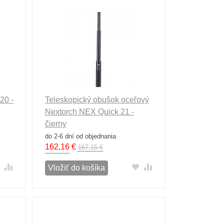
20 -
Teleskopický obušok oceľový
Nextorch NEX Quick 21 -
čierny
do 2-6 dní od objednania
162,16
€
167,15 €
Vložiť do košíka