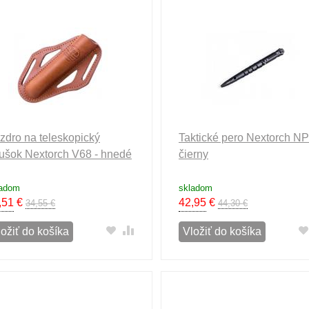
zdro na teleskopický
Taktické pero Nextorch NP
ušok Nextorch V68 - hnedé
čierny
ladom
skladom
,51
€
42,95
€
34,55 €
44,30 €
ložiť do košíka
Vložiť do košíka