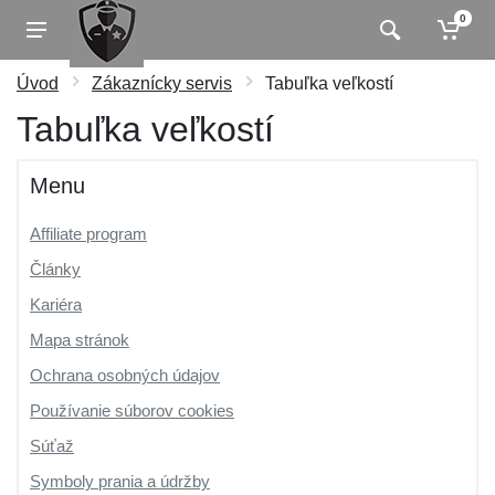
0
Úvod
Zákaznícky servis
Tabuľka veľkostí
Tabuľka veľkostí
Menu
Affiliate program
Články
Kariéra
Mapa stránok
Ochrana osobných údajov
Používanie súborov cookies
Súťaž
Symboly prania a údržby