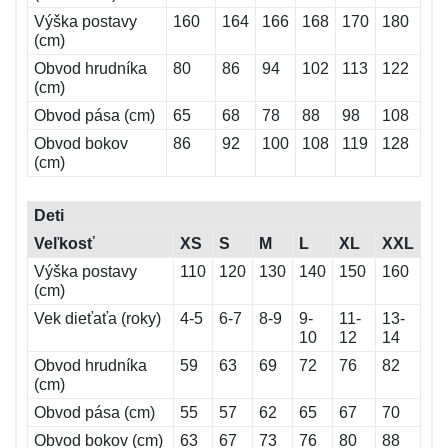
Výška postavy
160
164
166
168
170
180
(cm)
Obvod hrudníka
80
86
94
102
113
122
(cm)
Obvod pása (cm)
65
68
78
88
98
108
Obvod bokov
86
92
100
108
119
128
(cm)
Deti
Veľkosť
XS
S
M
L
XL
XXL
Výška postavy
110
120
130
140
150
160
(cm)
Vek dieťaťa (roky)
4-5
6-7
8-9
9-
11-
13-
10
12
14
Obvod hrudníka
59
63
69
72
76
82
(cm)
Obvod pása (cm)
55
57
62
65
67
70
Obvod bokov (cm)
63
67
73
76
80
88