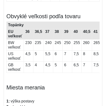
Obvyklé veľkosti podľa tovaru
Topánky
EU
36
36,5
37
38
39
40
40,5
41
4
veľkosť
BW
230
235
240
245
250
255
260
265
2
veľkosť
US
4,5
5
5,5
6
7
7,5
8
8,5
9
veľkosť
GB
3,5
4
4,5
5
6
6,5
7
7,5
8
veľkosť
Miesta merania
1:
výška postavy