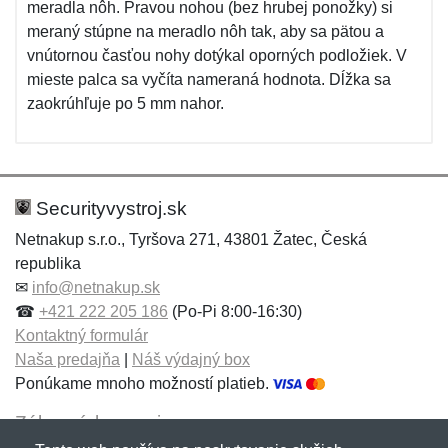
meradla nôh. Pravou nohou (bez hrubej ponožky) si
meraný stúpne na meradlo nôh tak, aby sa pätou a
vnútornou časťou nohy dotýkal oporných podložiek. V
mieste palca sa vyčíta nameraná hodnota. Dĺžka sa
zaokrúhľuje po 5 mm nahor.
Securityvystroj.sk
Netnakup s.r.o., Tyršova 271, 43801 Žatec, Česká
republika
✉
info@netnakup.sk
☎
+421 222 205 186
(Po-Pi 8:00-16:30)
Kontaktný formulár
Naša predajňa
|
Náš výdajný box
Ponúkame mnoho možností platieb.
Zákaznícky servis