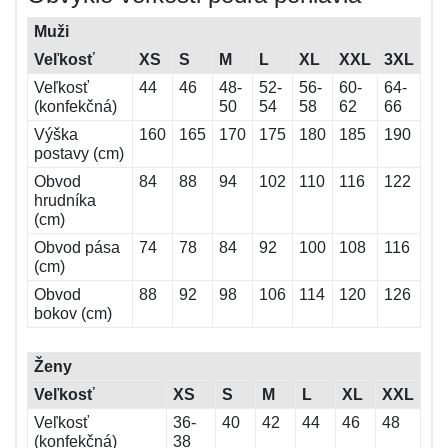
Muži
Veľkosť
XS
S
M
L
XL
XXL
3XL
Veľkosť
44
46
48-
52-
56-
60-
64-
(konfekčná)
50
54
58
62
66
Výška
160
165
170
175
180
185
190
postavy (cm)
Obvod
84
88
94
102
110
116
122
hrudníka
(cm)
Obvod pása
74
78
84
92
100
108
116
(cm)
Obvod
88
92
98
106
114
120
126
bokov (cm)
Ženy
Veľkosť
XS
S
M
L
XL
XXL
Veľkosť
36-
40
42
44
46
48
(konfekčná)
38