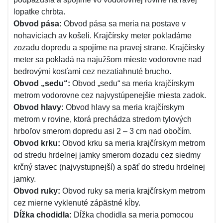
lopatke chrbta.
Obvod pása:
Obvod pása sa meria na postave v
nohaviciach av košeli. Krajčírsky meter pokladáme
zozadu dopredu a spojíme na pravej strane. Krajčírsky
meter sa pokladá na najužšom mieste vodorovne nad
bedrovými kosťami cez nezatiahnuté brucho.
Obvod „sedu“:
Obvod „sedu“ sa meria krajčírskym
metrom vodorovne cez najvystúpenejšie miesta zadok.
Obvod hlavy:
Obvod hlavy sa meria krajčírskym
metrom v rovine, ktorá prechádza stredom tylových
hrboľov smerom dopredu asi 2 – 3 cm nad obočím.
Obvod krku:
Obvod krku sa meria krajčírskym metrom
od stredu hrdelnej jamky smerom dozadu cez siedmy
krčný stavec (najvystupnejší) a späť do stredu hrdelnej
jamky.
Obvod ruky:
Obvod ruky sa meria krajčírskym metrom
cez mierne vyklenuté zápästné kĺby.
Dĺžka chodidla:
Dĺžka chodidla sa meria pomocou