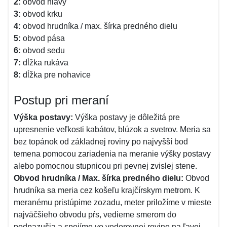
2:
obvod hlavy
3:
obvod krku
4:
obvod hrudníka / max. šírka predného dielu
5:
obvod pása
6:
obvod sedu
7:
dĺžka rukáva
8:
dĺžka pre nohavice
Postup pri meraní
Výška postavy:
Výška postavy je dôležitá pre
upresnenie veľkosti kabátov, blúzok a svetrov. Meria sa
bez topánok od základnej roviny po najvyšší bod
temena pomocou zariadenia na meranie výšky postavy
alebo pomocnou stupnicou pri pevnej zvislej stene.
Obvod hrudníka / Max. šírka predného dielu:
Obvod
hrudníka sa meria cez košeľu krajčírskym metrom. K
meranému pristúpime zozadu, meter priložíme v mieste
najväčšieho obvodu pŕs, vedieme smerom do
podpazušia a spojíme vo vodorovnej rovine na ľavej