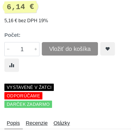
6,14 €
5,16 € bez DPH 19%
Počet:
Vložiť do košíka
VYSTAVENÉ V ŽATCI
ODPORÚČAME
DARČEK ZADARMO
Popis
Recenzie
Otázky