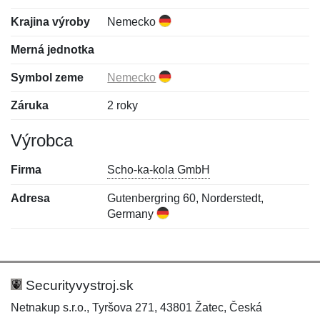
Krajina výroby
Nemecko
Merná jednotka
Symbol zeme
Nemecko
Záruka
2 roky
Výrobca
Firma
Scho-ka-kola GmbH
Adresa
Gutenbergring 60, Norderstedt,
Germany
Nová recenzia
Nová otázka
Hodnotenie:
Meno:
*
*
Securityvystroj.sk
Netnakup s.r.o., Tyršova 271, 43801 Žatec, Česká