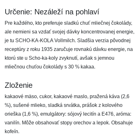
Určenie: Nezáleží na pohlaví
Pre každého, kto preferuje sladkú chuť mliečnej čokolády,
ale nemieni sa vzdať svojej dávky koncentrovanej energie,
je tu SCHO-KA-KOLA Vollmilch. Sladšia verzia pôvodnej
receptúry z roku 1935 zaručuje rovnakú dávku energie, na
ktorú ste u Scho-ka-koly zvyknutí, avšak s jemnou
mliečnou chuťou čokolády s 30 % kakaa.
Zloženie
kakaové mäso, cukor, kakaové maslo, pražená káva (2,6
%), sušené mlieko, sladká srvátka, prášok z kolového
orieška (1,6 %), emulgátory: sójový lecitín a E476, aróma:
vanilín. Môže obsahovať stopy orechov a lepok. Obsahuje
kofeín.