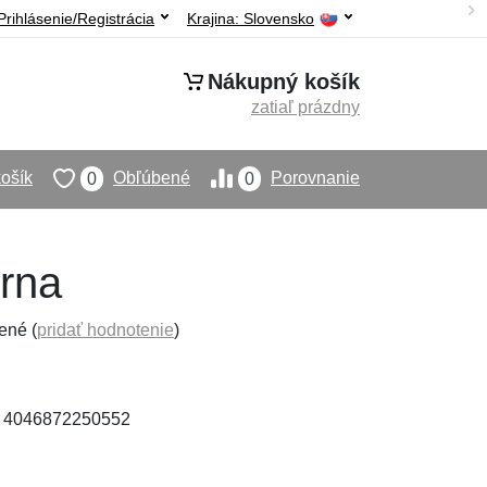
Prihlásenie/Registrácia
Krajina:
Slovensko
Nákupný košík
zatiaľ prázdny
ošík
Obľúbené
Porovnanie
0
0
erna
ené (
pridať hodnotenie
)
: 4046872250552