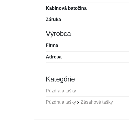
Kabínová batožina
Záruka
Výrobca
Firma
Adresa
Kategórie
Púzdra a tašky
Púzdra a tašky
Zásahové tašky
Nová recenzia
Nová otázka
Hodnotenie:
Meno:
*
*