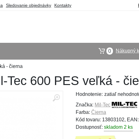
ba
Sledovanie objednávky
Kontakty
Nákupný k
0
á - čierna
l-Tec 600 PES veľká - či
Hodnotenie:
zatiaľ nehodnot
Značka:
Mil-Tec
Farba:
Čierna
Kód tovaru: 13803102, EAN
Dostupnosť:
skladom 2 ks