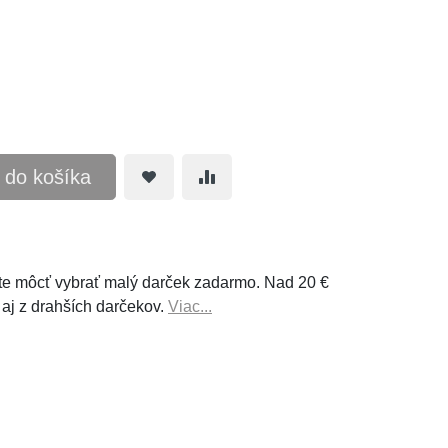
ť do košíka
e môcť vybrať malý darček zadarmo. Nad 20 €
 aj z drahších darčekov.
Viac...