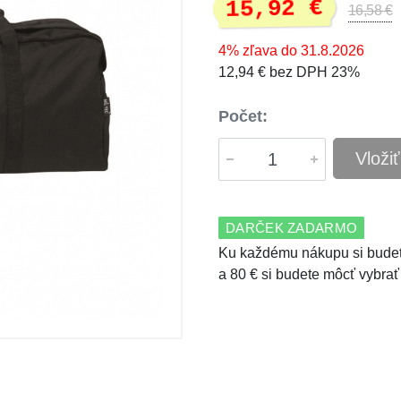
15,92 €
16,58 €
4% zľava do 31.8.2026
12,94 € bez DPH 23%
Počet:
Vloži
DARČEK ZADARMO
Ku každému nákupu si budet
a 80 € si budete môcť vybrať