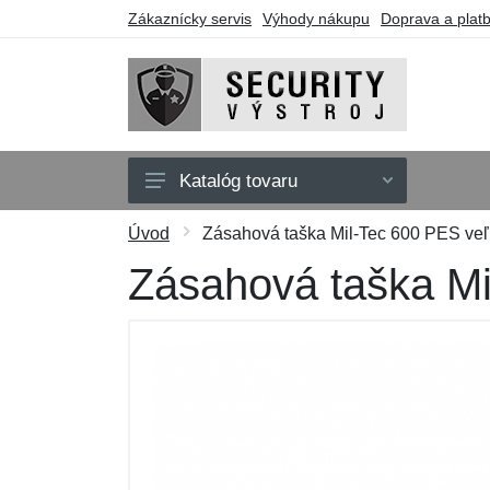
Zákaznícky servis
Výhody nákupu
Doprava a plat
Katalóg tovaru
Oblečenie
Úvod
Zásahová taška Mil-Tec 600 PES veľk
Doplnky
Zásahová taška Mi
Obuv a ponožky
Púzdra a tašky
Obranné nástroje
Darčekové poukazy
Výpredaj