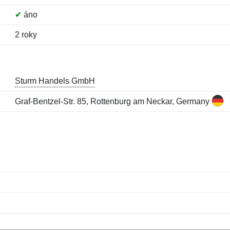
✔
áno
2 roky
Sturm Handels GmbH
Graf-Bentzel-Str. 85, Rottenburg am Neckar, Germany
Meno:
E-mail:
*
*
E-mail:
*