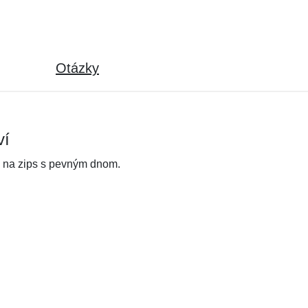
Otázky
ví
m na zips s pevným dnom.