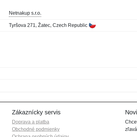
Netnakup s.r.o.
Tyršova 271, Žatec, Czech Republic
Meno:
E-mail:
*
*
E-mail:
*
Zákaznícky servis
Nov
Doprava a platba
Chcet
Obchodné podmienky
zľavá
Ochrana osobných údajov