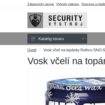
Zákaznícky servis
Výhody nákupu
Doprava a plat
Katalóg tovaru
Oblečenie
Úvod
Vosk včelí na topánky Rothco SNO-
Doplnky
Vosk včelí na to
Obuv a ponožky
Púzdra a tašky
Obranné nástroje
Darčekové poukazy
Výpredaj