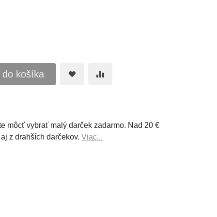
ť do košíka
e môcť vybrať malý darček zadarmo. Nad 20 €
 aj z drahších darčekov.
Viac...