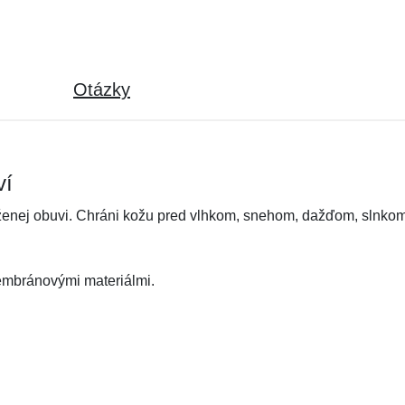
Otázky
ví
ženej obuvi. Chráni kožu pred vlhkom, snehom, dažďom, slnkom
embránovými materiálmi.