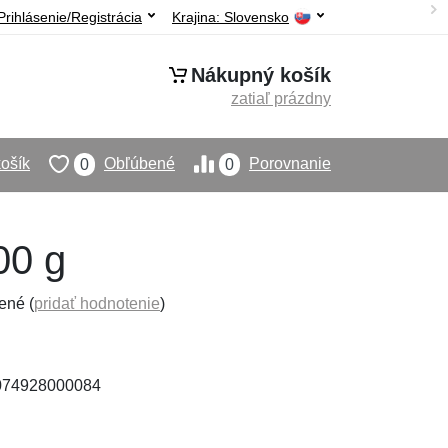
Prihlásenie/Registrácia
Krajina:
Slovensko
Nákupný košík
zatiaľ prázdny
ošík
Obľúbené
Porovnanie
0
0
00 g
ené (
pridať hodnotenie
)
0074928000084