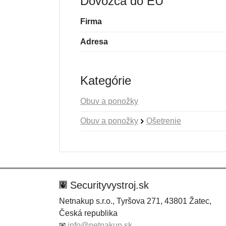
Dovozca do EÚ
Firma
Adresa
Kategórie
Obuv a ponožky
Obuv a ponožky
Ošetrenie
Nová recenzia
Nová otázka
Hodnotenie:
Meno:
*
*
Securityvystroj.sk
Netnakup s.r.o., Tyršova 271, 43801 Žatec,
Česká republika
Správa
Správa
*
*
✉
info@netnakup.sk