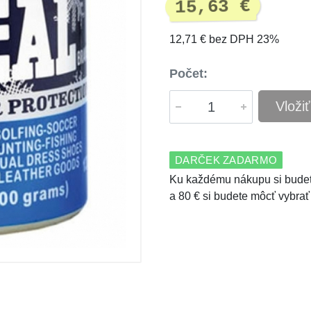
15,63 €
12,71 € bez DPH 23%
Počet:
Vloži
DARČEK ZADARMO
Ku každému nákupu si budet
a 80 € si budete môcť vybrať