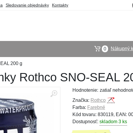
ba
Sledovanie objednávky
Kontakty
Nákupný k
0
SEAL 200 g
pánky Rothco SNO-SEAL 2
Hodnotenie:
zatiaľ nehodnot
Značka:
Rothco
Farba:
Farebné
Kód tovaru: 830119, EAN: 
Dostupnosť:
skladom 3 ks