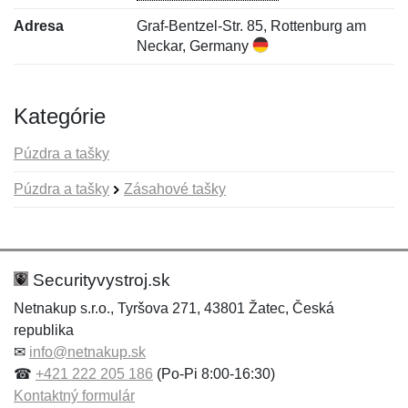
Adresa
Graf-Bentzel-Str. 85, Rottenburg am
Neckar, Germany
Kategórie
Púzdra a tašky
Púzdra a tašky
Zásahové tašky
Nová recenzia
Nová otázka
Hodnotenie:
Meno:
*
*
Securityvystroj.sk
Netnakup s.r.o., Tyršova 271, 43801 Žatec, Česká
republika
Meno:
E-mail:
*
*
✉
info@netnakup.sk
☎
+421 222 205 186
(Po-Pi 8:00-16:30)
Kontaktný formulár