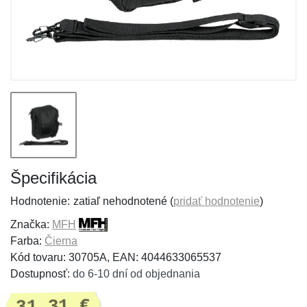
Špecifikácia
Hodnotenie:
zatiaľ nehodnotené (
pridať hodnotenie
)
Značka:
MFH
Farba:
Čierna
Kód tovaru: 30705A, EAN: 4044633065537
Dostupnosť:
do 6-10 dní od objednania
31,31 €