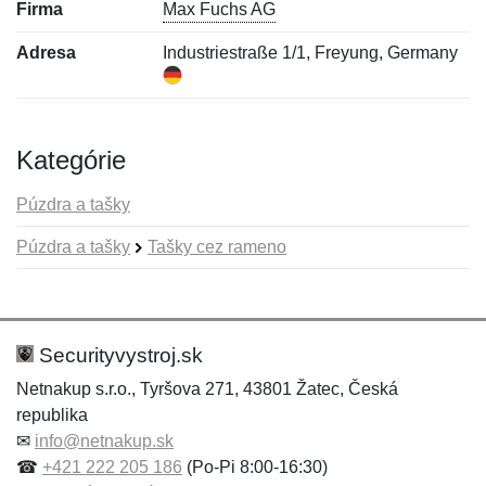
Firma
Max Fuchs AG
Adresa
Industriestraße 1/1, Freyung, Germany
Kategórie
Púzdra a tašky
Púzdra a tašky
Tašky cez rameno
Nová recenzia
Nová otázka
Hodnotenie:
Meno:
*
*
Securityvystroj.sk
Netnakup s.r.o., Tyršova 271, 43801 Žatec, Česká
republika
Meno:
E-mail:
*
*
✉
info@netnakup.sk
☎
+421 222 205 186
(Po-Pi 8:00-16:30)