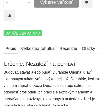
Vyberte veľkosť
DARČEK ZADARMO
Popis
Veľkostná tabuľka
Recenzie
Otázky
Určenie: Nezáleží na pohlaví
Budovať, stavať alebo búrať. Durahide Original uľaví
skrehnutým rukám vďaka výkonnej koži Durahide, keď ste
v plnom záprahu. Koža Durahide zaisťuje extrémnu
odolnosť proti oderu pri práci s elektrickým náradím a
prenášanie abrazívnych stavebných materiálov. Keď je
práca hotová, stačí ich hodiť do práčky.