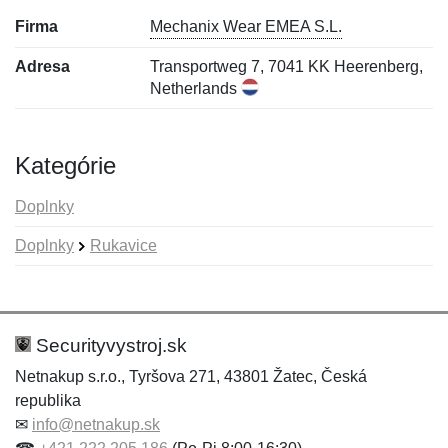
Firma
Mechanix Wear EMEA S.L.
Adresa
Transportweg 7, 7041 KK Heerenberg,
Netherlands
Kategórie
Doplnky
Doplnky
Rukavice
Nová recenzia
Nová otázka
Hodnotenie:
Meno:
*
*
Securityvystroj.sk
Netnakup s.r.o., Tyršova 271, 43801 Žatec, Česká
republika
Meno:
E-mail:
*
*
✉
info@netnakup.sk