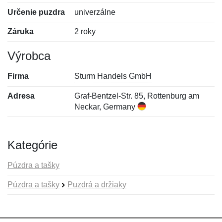
Určenie puzdra
univerzálne
Záruka
2 roky
Výrobca
Firma
Sturm Handels GmbH
Adresa
Graf-Bentzel-Str. 85, Rottenburg am
Neckar, Germany
Kategórie
Púzdra a tašky
Púzdra a tašky
Puzdrá a držiaky
Nová recenzia
Nová otázka