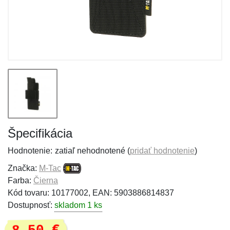
Špecifikácia
Hodnotenie:
zatiaľ nehodnotené (
pridať hodnotenie
)
Značka:
M-Tac
Farba:
Čierna
Kód tovaru: 10177002, EAN: 5903886814837
Dostupnosť:
skladom 1 ks