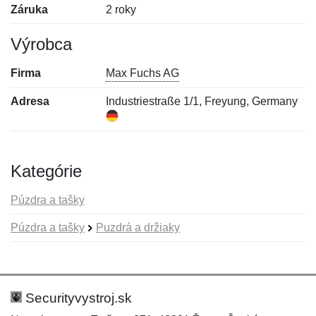
Záruka
2 roky
Výrobca
Firma
Max Fuchs AG
Adresa
Industriestraße 1/1, Freyung, Germany
Kategórie
Púzdra a tašky
Púzdra a tašky
Puzdrá a držiaky
Nová recenzia
Nová otázka
Hodnotenie:
Meno:
*
*
Securityvystroj.sk