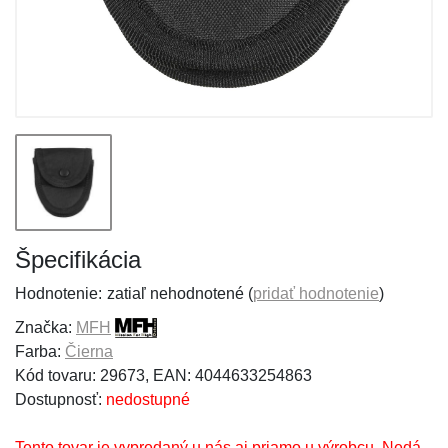
Špecifikácia
Hodnotenie:
zatiaľ nehodnotené (
pridať hodnotenie
)
Značka:
MFH
Farba:
Čierna
Kód tovaru: 29673, EAN: 4044633254863
Dostupnosť:
nedostupné
Tento tovar je vypredaný u nás aj priamo u výrobcu. Nedá