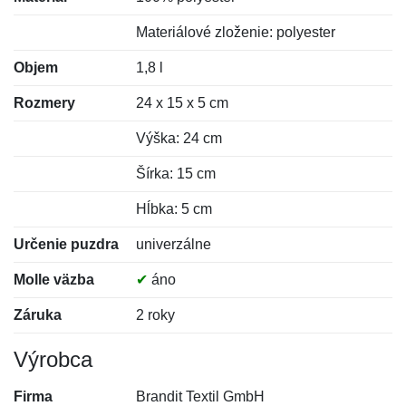
Materiálové zloženie: polyester
Objem
1,8 l
Rozmery
24 x 15 x 5 cm
Výška: 24 cm
Šírka: 15 cm
Hĺbka: 5 cm
Určenie puzdra
univerzálne
Molle väzba
✔
áno
Záruka
2 roky
Výrobca
Firma
Brandit Textil GmbH