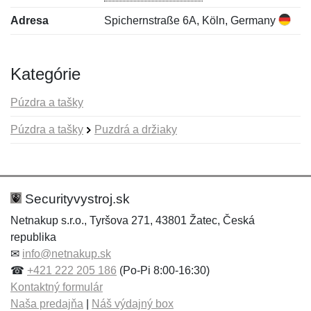
Adresa
Spichernstraße 6A, Köln, Germany
Kategórie
Púzdra a tašky
Púzdra a tašky
Puzdrá a držiaky
Nová recenzia
Nová otázka
Hodnotenie:
Meno:
*
*
Securityvystroj.sk
Netnakup s.r.o., Tyršova 271, 43801 Žatec, Česká
republika
Meno:
E-mail:
*
*
✉
info@netnakup.sk
☎
+421 222 205 186
(Po-Pi 8:00-16:30)
Kontaktný formulár
Naša predajňa
|
Náš výdajný box