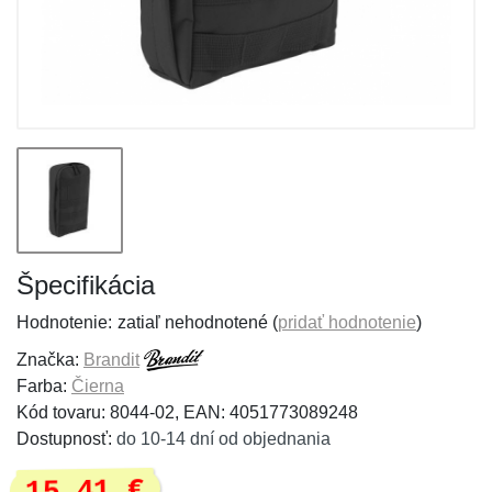
Špecifikácia
Hodnotenie:
zatiaľ nehodnotené (
pridať hodnotenie
)
Značka:
Brandit
Farba:
Čierna
Kód tovaru: 8044-02, EAN: 4051773089248
Dostupnosť:
do 10-14 dní od objednania
15,41 €