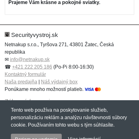
Prajeme Vám krásne a pokojné sviatky.
Securityvystroj.sk
Netnakup s.r.o., Tyršova 271, 43801 Žatec, Česká
republika
✉
info@netnakup.sk
☎
+421 222 205 186
(Po-Pi 8:00-16:30)
Kontaktný formulár
Naša predajňa
|
Náš výdajný box
Ponúkame mnoho možností platieb.
Zákaznícky servis
Tento web používa na poskytovanie služieb,
Novinky emailom
personalizáciu reklám a analýzu návštevnosti súbory
cookie. Používaním tohto webu s tým súhlasíte.
Copyright © 2007-2026 (19 rokov s vami)
Netnakup.sk
&