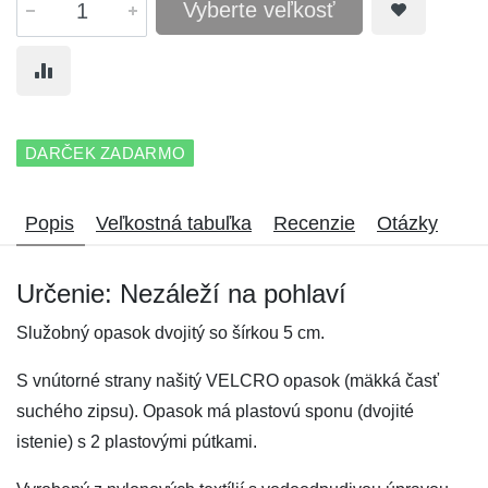
Vyberte veľkosť
DARČEK ZADARMO
Popis
Veľkostná tabuľka
Recenzie
Otázky
Určenie: Nezáleží na pohlaví
Služobný opasok dvojitý so šírkou 5 cm.
S vnútorné strany našitý VELCRO opasok (mäkká časť
suchého zipsu). Opasok má plastovú sponu (dvojité
istenie) s 2 plastovými pútkami.