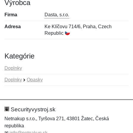
Výrobca
Firma
Dasta, s.r.o.
Adresa
Ke Klíčovu 714/6, Praha, Czech
Republic
Kategórie
Doplnky
Doplnky
Opasky
Nová recenzia
Nová otázka
Hodnotenie:
Meno:
*
*
Securityvystroj.sk
Netnakup s.r.o., Tyršova 271, 43801 Žatec, Česká
republika
Meno:
E-mail:
*
*
✉
info@netnakup.sk