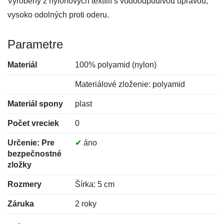
Vyrobený z nylonových textílií s vodoodpudivou úpravou,
vysoko odolných proti oderu.
Parametre
Materiál
100% polyamid (nylon)
Materiálové zloženie: polyamid
Materiál spony
plast
Počet vreciek
0
Určenie: Pre
✔
áno
bezpečnostné
zložky
Rozmery
Šírka: 5 cm
Záruka
2 roky