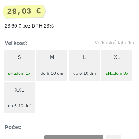
29,03 €
23,60 € bez DPH 23%
Veľkosť:
Veľkostná tabuľka
S
M
L
XL
skladom 1x
do 6-10 dní
do 6-10 dní
skladom 8x
XXL
do 6-10 dní
Počet: