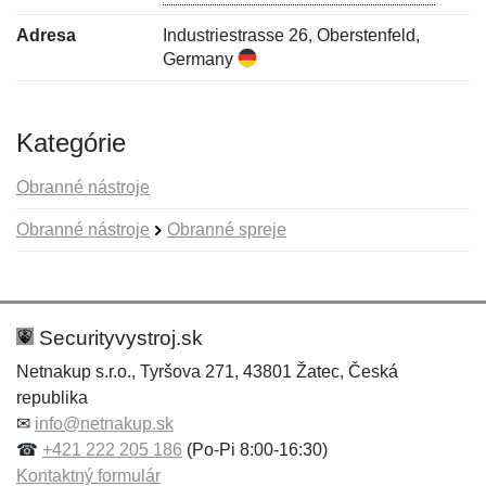
Adresa
Industriestrasse 26, Oberstenfeld,
Germany
Kategórie
Obranné nástroje
Obranné nástroje
Obranné spreje
Nová recenzia
Nová otázka
Hodnotenie:
Meno:
*
*
Securityvystroj.sk
Netnakup s.r.o., Tyršova 271, 43801 Žatec, Česká
republika
Meno:
E-mail:
*
*
✉
info@netnakup.sk
☎
+421 222 205 186
(Po-Pi 8:00-16:30)
Kontaktný formulár