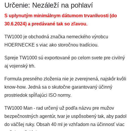
Určenie: Nezáleží na pohlaví
S uplynutým minimálnym dátumom trvanlivosti (do
30.6.2024) a predávané tak so zľavou.
TW1000 je obchodná značka nemeckého výrobcu
HOERNECKE s viac ako storočnou tradíciou.
Spreje TW1000 sú exportované po celom svete pre civilný
aj vojenský trh.
Formula presného zloženia nie je zverejnená, najskôr kvôli
know-how. Jedná sa o skutočne garantovaný účinný
prostriedok spĺňajúci ISO normy.
TW1000 Man - rad určený už podľa názvu pre mužov
bezpečnostných agentúr, tvar je uspôsobený tak, aby padol
do väčšej ruky. Obsah 40 ml je vzhľadom na účinnosť viac