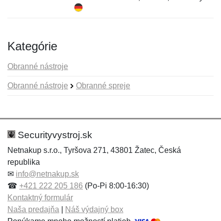
Kategórie
Obranné nástroje
Obranné nástroje
Obranné spreje
Nová recenzia
Nová otázka
Hodnotenie:
Meno:
*
*
Securityvystroj.sk
Netnakup s.r.o., Tyršova 271, 43801 Žatec, Česká
republika
Meno:
E-mail:
*
*
✉
info@netnakup.sk
☎
+421 222 205 186
(Po-Pi 8:00-16:30)
Kontaktný formulár
Naša predajňa
|
Náš výdajný box
E-mail:
*