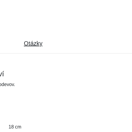
Otázky
ví
odevov.
18 cm