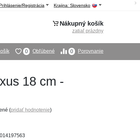
Prihlásenie/Registrácia
Krajina:
Slovensko
Nákupný košík
zatiaľ prázdny
ošík
Obľúbené
Porovnanie
0
0
uxus 18 cm -
ené (
pridať hodnotenie
)
94014197563