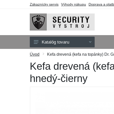
Zákaznícky servis
Výhody nákupu
Doprava a plat
Katalóg tovaru
Oblečenie
Úvod
Kefa drevená (kefa na topánky) Dr. G
Doplnky
Kefa drevená (kefa
Obuv a ponožky
hnedý-čierny
Púzdra a tašky
Obranné nástroje
Darčekové poukazy
Výpredaj