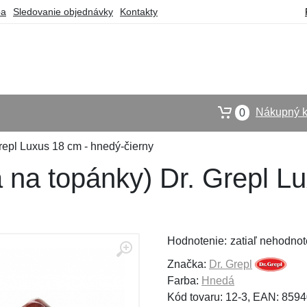
ba
Sledovanie objednávky
Kontakty
Nákupný k
0
repl Luxus 18 cm - hnedý-čierny
 na topánky) Dr. Grepl L
Hodnotenie:
zatiaľ nehodnot
Značka:
Dr. Grepl
Farba:
Hnedá
Kód tovaru: 12-3, EAN: 85