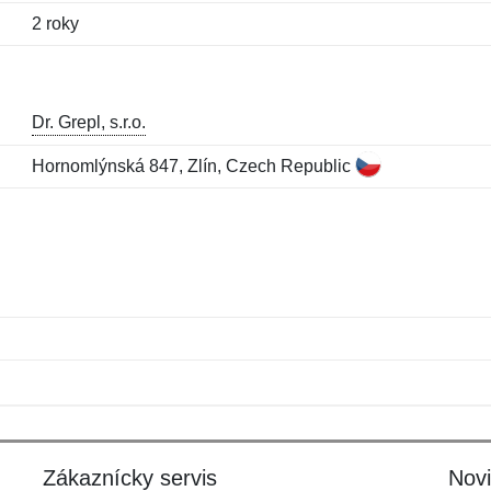
2 roky
Dr. Grepl, s.r.o.
Hornomlýnská 847, Zlín, Czech Republic
Meno:
E-mail:
*
*
E-mail:
*
Zákaznícky servis
Nov