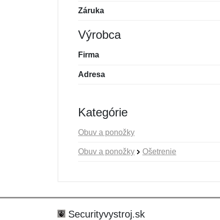
Záruka
Výrobca
Firma
Adresa
Kategórie
Obuv a ponožky
Obuv a ponožky
Ošetrenie
Nová recenzia
Nová otázka
Hodnotenie:
Meno:
*
*
Securityvystroj.sk