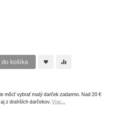
ť do košíka
e môcť vybrať malý darček zadarmo. Nad 20 €
 aj z drahších darčekov.
Viac...