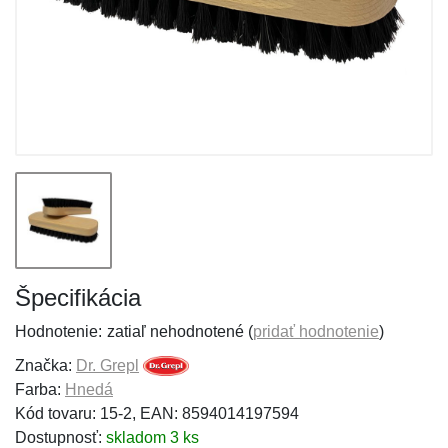
Špecifikácia
Hodnotenie:
zatiaľ nehodnotené (
pridať hodnotenie
)
Značka:
Dr. Grepl
Farba:
Hnedá
Kód tovaru: 15-2, EAN: 8594014197594
Dostupnosť:
skladom 3 ks