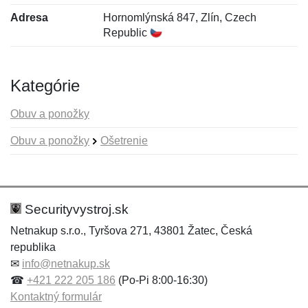
Adresa
Hornomlýnská 847, Zlín, Czech
Republic
Kategórie
Obuv a ponožky
Obuv a ponožky
Ošetrenie
Nová recenzia
Nová otázka
Hodnotenie:
Meno:
*
*
Securityvystroj.sk
Netnakup s.r.o., Tyršova 271, 43801 Žatec, Česká
republika
Meno:
E-mail:
*
*
✉
info@netnakup.sk
☎
+421 222 205 186
(Po-Pi 8:00-16:30)
Kontaktný formulár