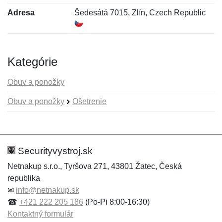
Adresa
Šedesátá 7015, Zlín, Czech Republic
Kategórie
Obuv a ponožky
Obuv a ponožky
Ošetrenie
Nová recenzia
Nová otázka
Hodnotenie:
Meno:
*
*
Securityvystroj.sk
Netnakup s.r.o., Tyršova 271, 43801 Žatec, Česká
republika
Meno:
E-mail:
*
*
✉
info@netnakup.sk
☎
+421 222 205 186
(Po-Pi 8:00-16:30)
Kontaktný formulár