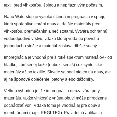
textil pred vlhkosťou, špinou a nepriaznivým počasím.
Nano Waterstop je vysoko účinná impregnácia v spreji,
ktorá spoľahlivo chráni obuv aj ďalšie materiály pred
vlhkosťou, premáčaním a nečistotami. Vytvára ochrannú
vodoodpudivú vrstvu, vďaka ktorej voda po povrchu
jednoducho stečie a materiál zostáva dlhšie suchý.
Impregnácia je vhodná pre široké spektrum materiálov - od
hladkej i brúsenej kože (nubuk, semiš) cez syntetické
materiály až po textílie. Skvele sa hodí nielen na obuv, ale
aj na športové oblečenie, batohy alebo dáždniky.
Veľkou výhodou je, že impregnácia neuzatvára póry
materiálu, takže vlhkosť z vnútra obuvi môže prirodzene
odchádzať von. Vďaka tomu je vhodná aj pre obuv s
membránami (napr. REGI-TEX). Pravidelná aplikácia