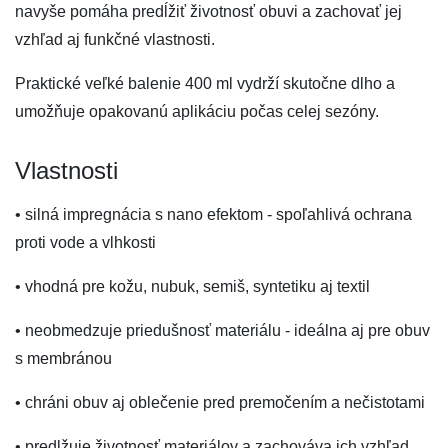
navyše pomáha predĺžiť životnosť obuvi a zachovať jej
vzhľad aj funkčné vlastnosti.
Praktické veľké balenie 400 ml vydrží skutočne dlho a
umožňuje opakovanú aplikáciu počas celej sezóny.
Vlastnosti
• silná impregnácia s nano efektom - spoľahlivá ochrana
proti vode a vlhkosti
• vhodná pre kožu, nubuk, semiš, syntetiku aj textil
• neobmedzuje priedušnosť materiálu - ideálna aj pre obuv
s membránou
• chráni obuv aj oblečenie pred premočením a nečistotami
• predlžuje životnosť materiálov a zachováva ich vzhľad