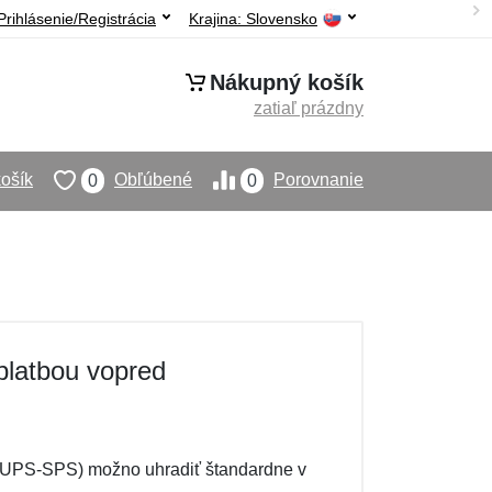
Prihlásenie/Registrácia
Krajina:
Slovensko
Nákupný košík
zatiaľ prázdny
ošík
Obľúbené
Porovnanie
0
0
platbou vopred
 UPS-SPS) možno uhradiť štandardne v