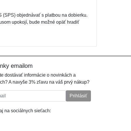
 (SPS) objednávať s platbou na dobierku.
írusom upokojí, bude možné opäť hradiť
inky emailom
e dostávať informácie o novinkách a
ch? A navyše 3% zľavu na váš prvý nákup?
l:
Prihlásiť
j na sociálnych sieťach: