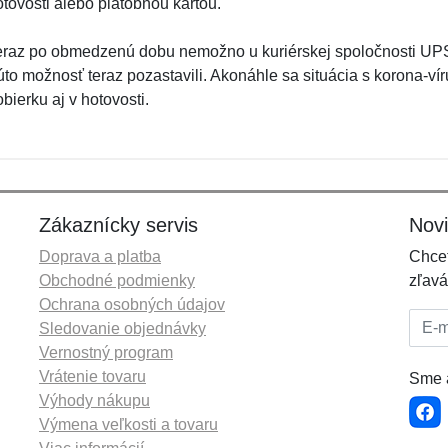
otovosti alebo platobnou kartou.
eraz po obmedzenú dobu nemožno u kuriérskej spoločnosti UPS
úto možnosť teraz pozastavili. Akonáhle sa situácia s korona-v
bierku aj v hotovosti.
Zákaznícky servis
Nov
Doprava a platba
Chcet
Obchodné podmienky
zľavá
Ochrana osobných údajov
E-mai
Sledovanie objednávky
Vernostný program
Vrátenie tovaru
Sme a
Výhody nákupu
Výmena veľkosti a tovaru