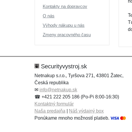
h
Kontakty na dopravcov
T
O nás
T
Výhody nákupu u nás
do
Zmeny pracovného času
Securityvystroj.sk
Netnakup s.r.o., Tyršova 271, 43801 Žatec,
Česká republika
✉
info@netnakup.sk
☎ +421 222 205 186 (Po-Pi 8:00-16:30)
Kontaktný formulár
Naša predajňa
|
Náš výdajný box
Ponúkame mnoho možností platieb.